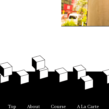
Top
About
Course
A La Carte