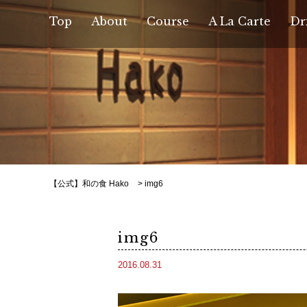
Top
About
Course
A La Carte
Dr
【公式】和の食 Hako
>
img6
img6
2016.08.31