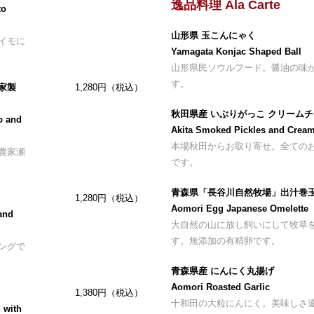
逸品料理 Ala Carte
to
山形県 玉こんにゃく
イモに
Yamagata Konjac Shaped Ball
山形県民ソウルフード。醤油の味
す。
家製
1,280円（税込）
秋田県産 いぶりがっこ クリーム
o and
Akita Smoked Pickles and Crea
本場秋田からお取り寄せ。全ての
農家瀬
です。
青森県「長谷川自然牧場」出汁巻
1,280円（税込）
Aomori Egg Japanese Omelette
and
大自然の山に放し飼いにして牧草
す。無添加の有精卵です。
ングで
青森県産 にんにく丸揚げ
Aomori Roasted Garlic
1,380円（税込）
十和田の大粒にんにく。美味しさ
 with