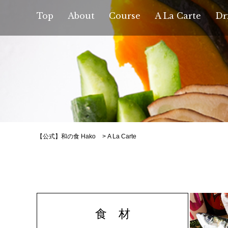
Top
About
Course
A La Carte
Dr
【公式】和の食 Hako
>
A La Carte
食 材