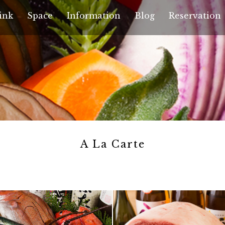
ink
Space
Information
Blog
Reservation
A La Carte