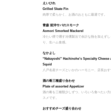
えいひれ
Grilled Skate Fin
肉厚で柔らかく、お酒のおともに最適です。
青森 前沖サバのスモーク
Aomori Smorked Mackerel
冷たい煙で燻す冷燻製法で余計な熱を加えずし
り、生ハム食感。
なかよし
“Nakayoshi” Hachinohe’s Specialty Cheese 
Squid
八戸名産チーズといかのハーモニー、店長おす
酒の肴三種盛り合わせ
Plate of assorted Appetizer
酒の肴を三種類少しずつ、いろいろ食べたい方
スメです。
おすすめチーズ盛り合わせ