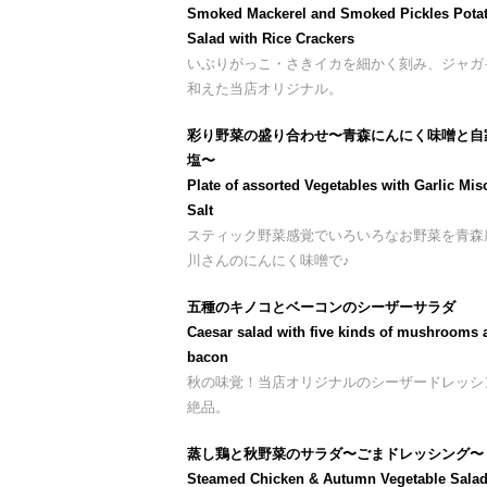
Smoked Mackerel and Smoked Pickles Pota
Salad with Rice Crackers
いぶりがっこ・さきイカを細かく刻み、ジャガ
和えた当店オリジナル。
彩り野菜の盛り合わせ〜青森にんにく味噌と自
塩〜
Plate of assorted Vegetables with Garlic Mis
Salt
スティック野菜感覚でいろいろなお野菜を青森
川さんのにんにく味噌で♪
五種のキノコとベーコンのシーザーサラダ
Caesar salad with five kinds of mushrooms 
bacon
秋の味覚！当店オリジナルのシーザードレッシ
絶品。
蒸し鶏と秋野菜のサラダ〜ごまドレッシング〜
Steamed Chicken & Autumn Vegetable Salad