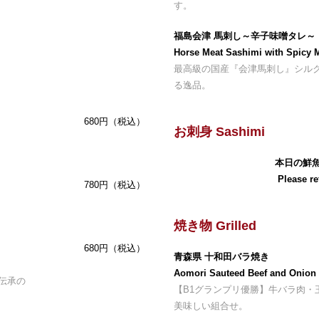
す。
福島会津 馬刺し～辛子味噌タレ～
Horse Meat Sashimi with Spicy 
最高級の国産『会津馬刺し』シル
る逸品。
680円（税込）
お刺身 Sashimi
本日の鮮
Please re
780円（税込）
焼き物 Grilled
680円（税込）
青森県 十和田バラ焼き
Aomori Sauteed Beef and Onion
伝承の
【B1グランプリ優勝】牛バラ肉・
美味しい組合せ。