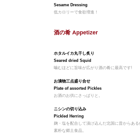
Sesame Dressing
低カロリーで食欲増進！
酒の肴 Appetizer
ホタルイカ丸干し炙り
Seared dried Squid
噛むほどに旨味が広がり酒の肴に最高です!
お漬物三点盛り合せ
Plate of assorted Pickles
お酒のお供にさっぱりと。
ニシンの切り込み
Pickled Herring
麹・塩を配合して漬け込んだ北国に昔からある
素朴な郷土食品。