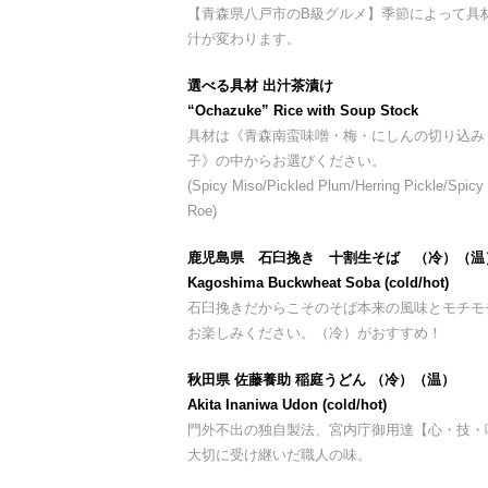
【青森県八戸市のB級グルメ】季節によって具
汁が変わります。
選べる具材 出汁茶漬け
“Ochazuke” Rice with Soup Stock
具材は《青森南蛮味噌・梅・にしんの切り込み
子》の中からお選びください。
(Spicy Miso/Pickled Plum/Herring Pickle/Spicy
Roe)
鹿児島県 石臼挽き 十割生そば （冷）（温
Kagoshima Buckwheat Soba (cold/hot)
石臼挽きだからこそのそば本来の風味とモチモ
お楽しみください。（冷）がおすすめ！
秋田県 佐藤養助 稲庭うどん （冷）（温）
Akita Inaniwa Udon (cold/hot)
門外不出の独自製法、宮内庁御用達【心・技・
大切に受け継いだ職人の味。