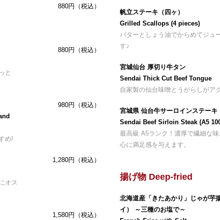
880円（税込）
帆立ステーキ（四ヶ）
Grilled Scallops (4 pieces)
バターとしょう油でからめてジュ
す♪
880円（税込）
宮城仙台 厚切り牛タン
っと
Sendai Thick Cut Beef Tongue
自家製の仙台味噌とうがらしがア
980円（税込）
宮城県 仙台牛サーロインステーキ 
and
Sendai Beef Sirloin Steak (A5 10
最高級 A5ランク！濃厚で繊細な
すめ!
心に満足感を与えます。
1,280円（税込）
揚げ物 Deep-fried
にオス
北海道産「きたあかり」じゃが芋
イ） ～三種のお塩で～
1,580円（税込）