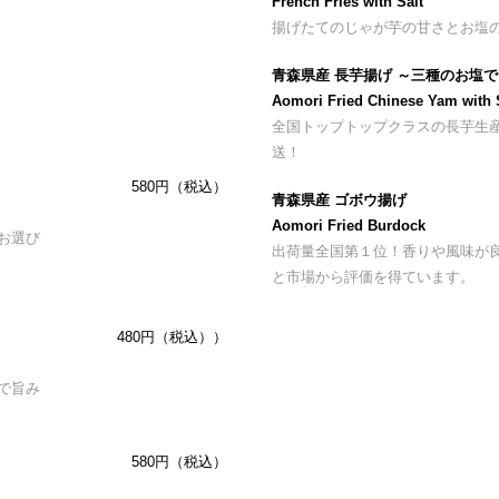
French Fries with Salt
揚げたてのじゃが芋の甘さとお塩
青森県産 長芋揚げ ～三種のお塩で
Aomori Fried Chinese Yam with 
全国トップトップクラスの長芋生
送！
580円（税込）
青森県産 ゴボウ揚げ
Aomori Fried Burdock
お選び
出荷量全国第１位！香りや風味が
と市場から評価を得ています。
480円（税込））
で旨み
580円（税込）