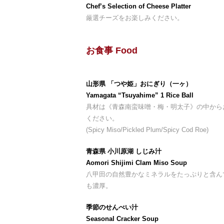
Chef’s Selection of Cheese Platter
厳選チーズをお楽しみください。
お食事 Food
山形県 「つや姫」おにぎり（一ヶ）
Yamagata “Tsuyahime” 1 Rice Ball
具材は《青森南蛮味噌・梅・明太子》の中から
ください。
(Spicy Miso/Pickled Plum/Spicy Cod Roe)
青森県 小川原湖 しじみ汁
Aomori Shijimi Clam Miso Soup
八甲田の自然豊かなミネラルをたっぷりと含ん
も濃厚。
季節のせんべい汁
Seasonal Cracker Soup