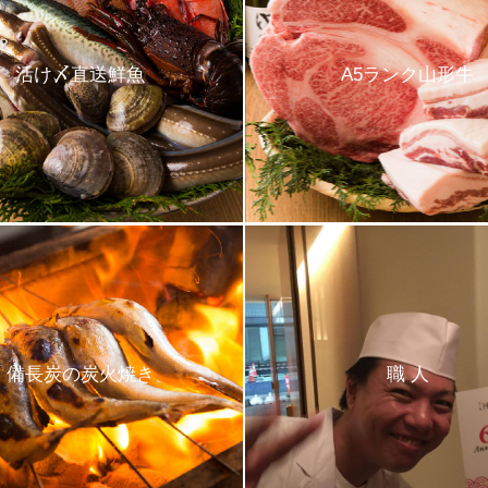
活け〆直送鮮魚
A5ランク山形牛
備長炭の炭火焼き
職 人