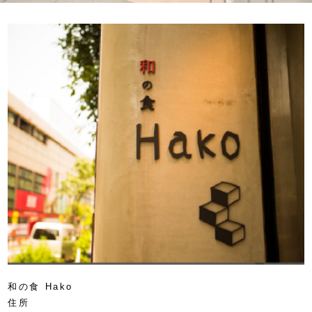
和の食 Hako
住所