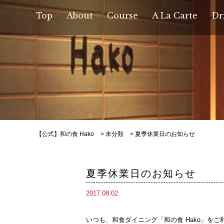
Top
About
Course
A La Carte
Dr
【公式】和の食 Hako
>
未分類
>
夏季休業日のお知らせ
夏季休業日のお知らせ
2017.08.02
いつも、和食ダイニング「和の食 Hako」を