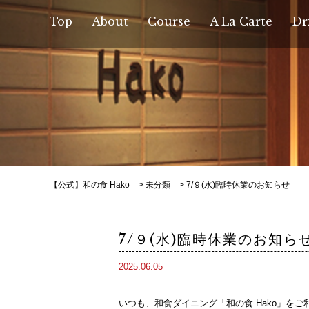
Top
About
Course
A La Carte
Dr
【公式】和の食 Hako
>
未分類
>
7/９(水)臨時休業のお知らせ
7/９(水)臨時休業のお知ら
2025.06.05
いつも、和食ダイニング「和の食 Hako」を