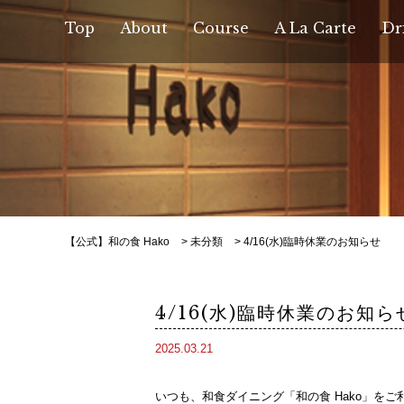
Top
About
Course
A La Carte
Dr
【公式】和の食 Hako
>
未分類
>
4/16(水)臨時休業のお知らせ
4/16(水)臨時休業のお知ら
2025.03.21
いつも、和食ダイニング「和の食 Hako」を