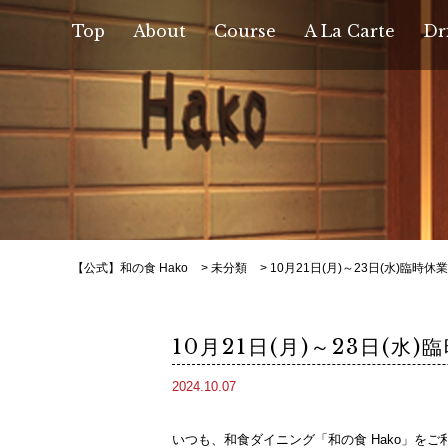
Top
About
Course
A La Carte
Dr
【公式】和の食 Hako
>
未分類
>
10月21日(月)～23日(水)臨時
10月21日(月)～23日(水
2024.10.07
いつも、和食ダイニング「和の食 Hako」を