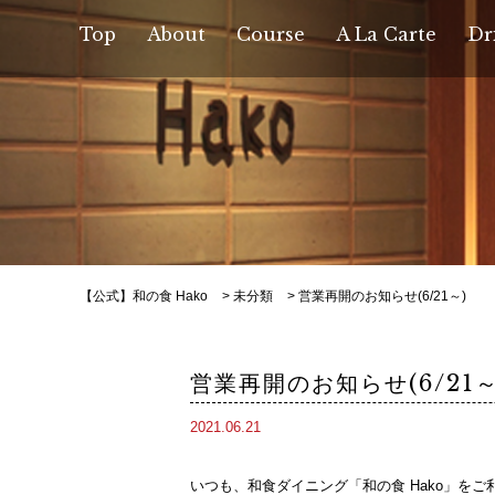
Top
About
Course
A La Carte
Dr
【公式】和の食 Hako
>
未分類
>
営業再開のお知らせ(6/21～)
営業再開のお知らせ(6/21～
2021.06.21
いつも、和食ダイニング「和の食 Hako」を