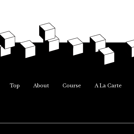
Top
About
Course
A La Carte