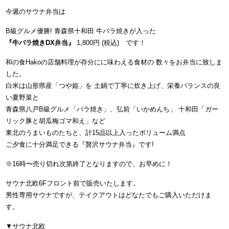
今週のサウナ弁当は
B級グルメ優勝! 青森県十和田 牛バラ焼きが入った
『牛バラ焼きDX弁当』
1,800円 (税込) です！
和の食Hakoの店舗料理が存分にに味わえる食材の 数々をお弁当に致しま
した。
白米は山形県産「つや姫」を 土鍋で丁寧に炊き上げ、栄養バランスの良
い夏野菜と
青森県八戸B級グルメ「バラ焼き」、弘前「いかめんち」 十和田「ガー
リック豚と胡瓜梅ゴマ和え」など
東北のうまいものたちと、計15品以上入ったボリューム満点
ご夕食に十分満足できる『贅沢サウナ弁当』です!
※16時〜売り切れ次第終了となりますので、お早めに！
サウナ北欧6Fフロント前で販売いたします。
男性専用サウナですが、テイクアウトはどなたでもご購入いただけま
す。
▼サウナ北欧