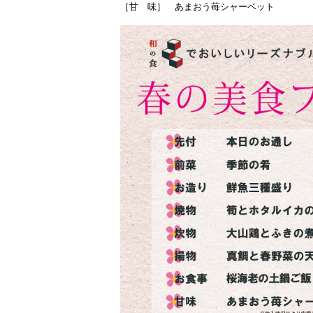
［甘 味］ あまおう苺シャーベット