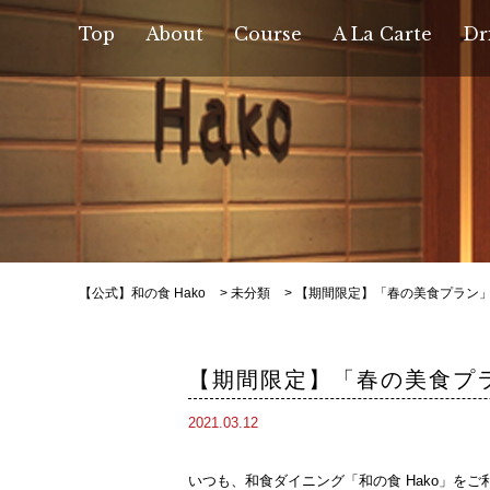
Top
About
Course
A La Carte
Dr
【公式】和の食 Hako
>
未分類
>
【期間限定】「春の美食プラン
【期間限定】「春の美食プ
2021.03.12
いつも、和食ダイニング「和の食 Hako」を